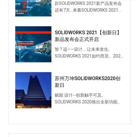
距SOLIDWORKS 2021新产品发布会
还有7天...来看SOLIDWORKS 2021新
功能装配体效率提升篇
SOLIDWORKS 2021【创新日】
新品发布会正式开启
智 ? 远——设计，让未来发生,
SOLIDWORKS 2021如约而至。2020
年注定是不平凡的一年，在市场主
导、政府引导的大背景下，传统制造
业全面转型升级已势在
苏州万坤SOLIDWORKS2020创
新日
赋能 设计--创新触手可及。
SOLIDWORKS 2020推出全新功能
了！也许您是SOLIDWORKS的老客
户，希望了解、学习更多的新功能；
亦或您正寻求适合您的3D解决方