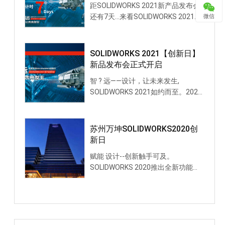
距SOLIDWORKS 2021新产品发布会
还有7天...来看SOLIDWORKS 2021新
微信
功能装配体效率提升篇
SOLIDWORKS 2021【创新日】
新品发布会正式开启
智 ? 远——设计，让未来发生,
SOLIDWORKS 2021如约而至。2020
年注定是不平凡的一年，在市场主
导、政府引导的大背景下，传统制造
业全面转型升级已势在
苏州万坤SOLIDWORKS2020创
新日
赋能 设计--创新触手可及。
SOLIDWORKS 2020推出全新功能
了！也许您是SOLIDWORKS的老客
户，希望了解、学习更多的新功能；
亦或您正寻求适合您的3D解决方